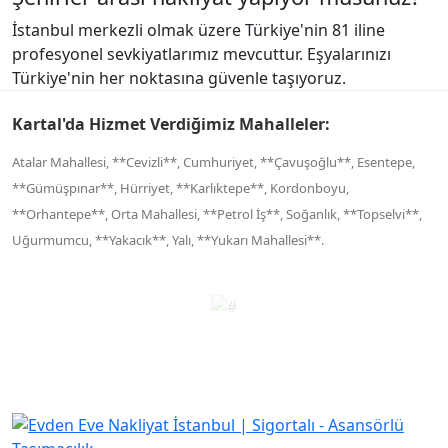
İstanbul merkezli olmak üzere Türkiye'nin 81 iline
profesyonel sevkiyatlarımız mevcuttur. Eşyalarınızı
Türkiye'nin her noktasına güvenle taşıyoruz.
Kartal'da Hizmet Verdiğimiz Mahalleler:
Atalar Mahallesi, **Cevizli**, Cumhuriyet, **Çavuşoğlu**, Esentepe,
**Gümüşpınar**, Hürriyet, **Karlıktepe**, Kordonboyu,
**Orhantepe**, Orta Mahallesi, **Petrol İş**, Soğanlık, **Topselvi**,
Uğurmumcu, **Yakacık**, Yalı, **Yukarı Mahallesi**.