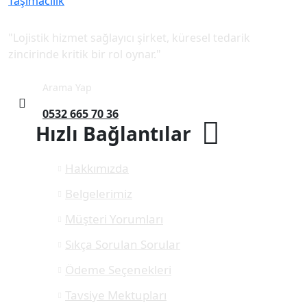
"Lojistik hizmet sağlayıcı şirket, küresel tedarik
zincirinde kritik bir rol oynar."
Arama Yap
0532 665 70 36
Hızlı Bağlantılar
Hakkımızda
Belgelerimiz
Müşteri Yorumları
Sıkça Sorulan Sorular
Ödeme Seçenekleri
Tavsiye Mektupları