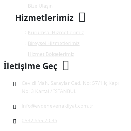
Bize Ulaşın
Hizmetlerimiz
Kurumsal Hizmetlerimiz
Bireysel Hizmetlerimiz
Hizmet Bölgelerimiz
İletişime Geç
Cevizli Mah. Saraylar Cad. No: 57/1 iç Kapı
No: 3 Kartal / İSTANBUL
info@evdenevenakliyat.com.tr
0532 665 70 36