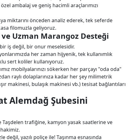
 özel ambalaj ve geniş hacimli araçlarımızı
 eşya miktarını önceden analiz ederek, tek seferde
asa filomuzla geliyoruz.
e ve Uzman Marangoz Desteği
ir iş değil, bir onur meselesidir.
nlarımızda her zaman hijyenik, tek kullanımlık
klu sert koliler kullanıyoruz.
mız mobilyalarınızı sökerken her parçayı "oda oda"
ızdan raylı dolaplarınıza kadar her şey milimetrik
şır makinesi, bulaşık makinesi vb.) tesisat bağlantıları
at Alemdağ Şubesini
Taşdelen trafiğine, kamyon yasak saatlerine ve
 hakimiz.
e değil, yazılı poliçe ile! Taşınma esnasında