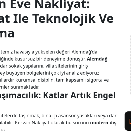
 Eve Nakliyat:
t Ile Teknolojik Ve
nma
emiz havasıyla yükselen değeri Alemdağ’da
eştiğinde kusursuz bir deneyime dönüşür.
Alemdağ
r sokak yapılarını, villa sitelerinin giriş
key büyüyen bölgelerini çok iyi analiz ediyoruz.
ıllardır kurumsal disiplin, tam kapsamlı sigorta ve
ümler sunmaktadır.
ımacılık: Katlar Artık Engel
itelerde taşınmak, bina içi asansör yasakları veya dar
olabilir. Kervan Nakliyat olarak bu sorunu
modern dış
uz.