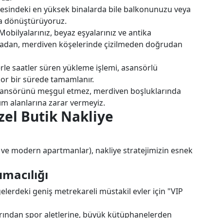
sindeki en yüksek binalarda bile balkonunuzu veya
na dönüştürüyoruz.
Mobilyalarınız, beyaz eşyalarınız ve antika
pmadan, merdiven köşelerinde çizilmeden doğrudan
le saatler süren yükleme işlemi, asansörlü
ekor bir sürede tamamlanır.
ansörünü meşgul etmez, merdiven boşluklarında
nım alanlarına zarar vermeyiz.
el Butik Nakliye
ar ve modern apartmanlar), nakliye stratejimizin esnek
ımacılığı
elerdeki geniş metrekareli müstakil evler için "VIP
rından spor aletlerine, büyük kütüphanelerden