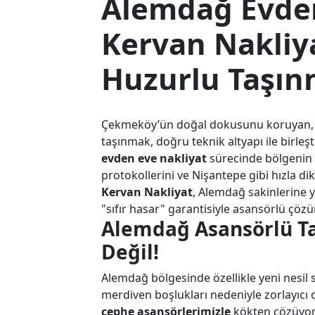
Alemdağ Evden
Kervan Nakliya
Huzurlu Taşı
Çekmeköy’ün doğal dokusunu koruyan, t
taşınmak, doğru teknik altyapı ile birl
evden eve nakliyat
sürecinde bölgenin da
protokollerini ve Nişantepe gibi hızla di
Kervan Nakliyat
, Alemdağ sakinlerine y
"sıfır hasar" garantisiyle asansörlü çöz
Alemdağ Asansörlü Taş
Değil!
Alemdağ bölgesinde özellikle yeni nesil s
merdiven boşlukları nedeniyle zorlayıcı 
cephe asansörlerimizle
kökten çözüyor