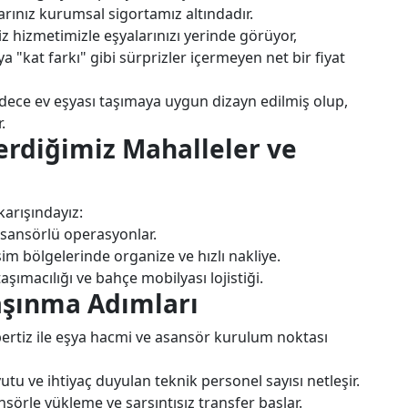
arınız kurumsal sigortamız altındadır.
z hizmetimizle eşyalarınızı yerinde görüyor,
 "kat farkı" gibi sürprizler içermeyen net bir fiyat
dece ev eşyası taşımaya uygun dizayn edilmiş olup,
.
rdiğimiz Mahalleler ve
arışındayız:
asansörlü operasyonlar.
m bölgelerinde organize ve hızlı nakliye.
taşımacılığı ve bahçe mobilyası lojistiği.
Taşınma Adımları
pertiz ile eşya hacmi ve asansör kurulum noktası
u ve ihtiyaç duyulan teknik personel sayısı netleşir.
örle yükleme ve sarsıntısız transfer başlar.