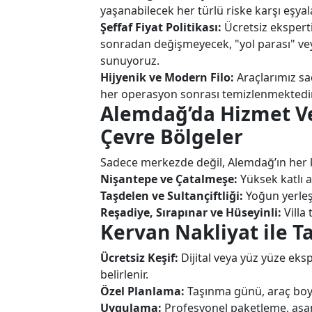
yaşanabilecek her türlü riske karşı eşyal
Şeffaf Fiyat Politikası:
Ücretsiz eksperti
sonradan değişmeyecek, "yol parası" veya
sunuyoruz.
Hijyenik ve Modern Filo:
Araçlarımız sa
her operasyon sonrası temizlenmektedir
Alemdağ’da Hizmet Ve
Çevre Bölgeler
Sadece merkezde değil, Alemdağ’ın her k
Nişantepe ve Çatalmeşe:
Yüksek katlı 
Taşdelen ve Sultançiftliği:
Yoğun yerleşi
Reşadiye, Sırapınar ve Hüseyinli:
Villa 
Kervan Nakliyat ile 
Ücretsiz Keşif:
Dijital veya yüz yüze eks
belirlenir.
Özel Planlama:
Taşınma günü, araç boyut
Uygulama:
Profesyonel paketleme, asans