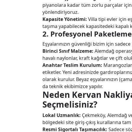
piyanolara kadar tüm zorlu parçalar için
yönlendiriyoruz.
Kapasite Yönetimi:
Villa tipi evler için
taşıma yapabilecek kapasitedeki kapalı k
2. Profesyonel Paketlem
Eşyalarınızın güvenliği bizim için sadece b
Birinci Sınıf Malzeme:
Alemdağ operasyo
havalı naylonlar, kraft kağıtlar ve çift olu
Anahtar Teslim Kurulum:
Marangozları
etiketler. Yeni adresinizde gardıropların
olarak kurulur. Beyaz eşyalarınızın (çama
da teknik ekibimizce yapılır.
Neden Kervan Nakliy
Seçmelisiniz?
Lokal Uzmanlık:
Çekmeköy, Alemdağ ve 
bölgedeki site giriş-çıkış kurallarına tam
Resmi Sigortalı Taşımacılık:
Sadece sözl