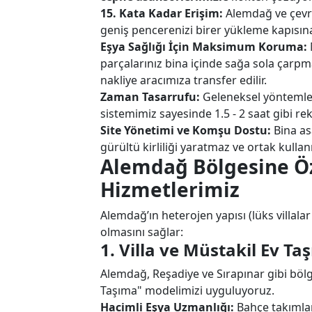
15. Kata Kadar Erişim:
Alemdağ ve çevre
geniş pencerenizi birer yükleme kapısı
Eşya Sağlığı İçin Maksimum Koruma:
parçalarınız bina içinde sağa sola çar
nakliye aracımıza transfer edilir.
Zaman Tasarrufu:
Geleneksel yöntemler
sistemimiz sayesinde 1.5 - 2 saat gibi r
Site Yönetimi ve Komşu Dostu:
Bina as
gürültü kirliliği yaratmaz ve ortak kulla
Alemdağ Bölgesine Öz
Hizmetlerimiz
Alemdağ’ın heterojen yapısı (lüks villal
olmasını sağlar:
1. Villa ve Müstakil Ev Taş
Alemdağ, Reşadiye ve Sırapınar gibi bölg
Taşıma" modelimizi uyguluyoruz.
Hacimli Eşya Uzmanlığı:
Bahçe takımla