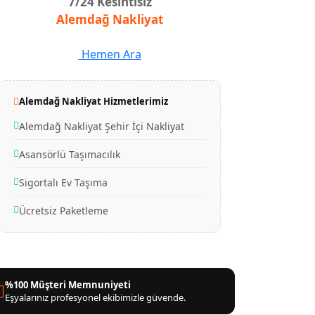
7/24 Kesintisiz
Alemdağ Nakliyat
Hemen Ara
Alemdağ Nakliyat Hizmetlerimiz
Alemdağ Nakliyat Şehir İçi Nakliyat
Asansörlü Taşımacılık
Sigortalı Ev Taşıma
Ücretsiz Paketleme
%100 Müşteri Memnuniyeti
Eşyalarınız profesyonel ekibimizle güvende.