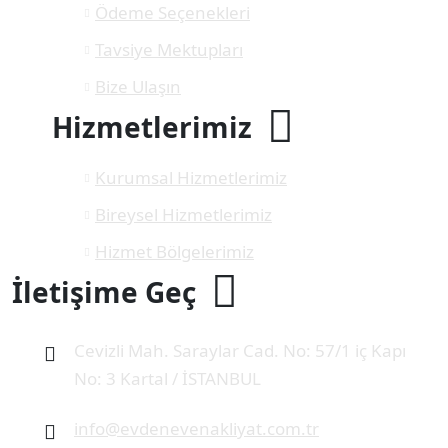
Ödeme Seçenekleri
Tavsiye Mektupları
Bize Ulaşın
Hizmetlerimiz
Kurumsal Hizmetlerimiz
Bireysel Hizmetlerimiz
Hizmet Bölgelerimiz
İletişime Geç
Cevizli Mah. Saraylar Cad. No: 57/1 iç Kapı
No: 3 Kartal / İSTANBUL
info@evdenevenakliyat.com.tr