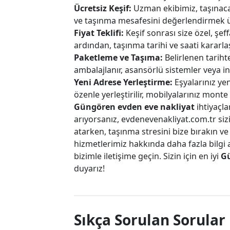
Ücretsiz Keşif:
Uzman ekibimiz, taşınacak
ve taşınma mesafesini değerlendirmek üz
Fiyat Teklifi:
Keşif sonrası size özel, şeffa
ardından, taşınma tarihi ve saati kararlaşt
Paketleme ve Taşıma:
Belirlenen tariht
ambalajlanır, asansörlü sistemler veya in
Yeni Adrese Yerleştirme:
Eşyalarınız yen
özenle yerleştirilir, mobilyalarınız monte e
Güngören evden eve nakliyat
ihtiyaçla
arıyorsanız, evdenevenakliyat.com.tr sizi
atarken, taşınma stresini bize bırakın ve
hizmetlerimiz hakkında daha fazla bilgi a
bizimle iletişime geçin. Sizin için en iyi
Gü
duyarız!
Sıkça Sorulan Sorular