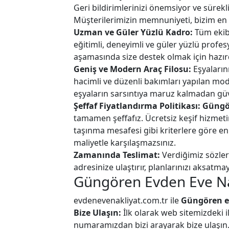
Geri bildirimlerinizi önemsiyor ve sürekli
Müşterilerimizin memnuniyeti, bizim en 
Uzman ve Güler Yüzlü Kadro:
Tüm ekib
eğitimli, deneyimli ve güler yüzlü profe
aşamasında size destek olmak için hazırd
Geniş ve Modern Araç Filosu:
Eşyaların
hacimli ve düzenli bakımları yapılan mod
eşyaların sarsıntıya maruz kalmadan güve
Şeffaf Fiyatlandırma Politikası:
Güngör
tamamen şeffafız. Ücretsiz keşif hizmeti
taşınma mesafesi gibi kriterlere göre en u
maliyetle karşılaşmazsınız.
Zamanında Teslimat:
Verdiğimiz sözleri
adresinize ulaştırır, planlarınızı aksatmay
Güngören Evden Eve Nak
evdenevenakliyat.com.tr ile
Güngören e
Bize Ulaşın:
İlk olarak web sitemizdeki 
numaramızdan bizi arayarak bize ulaşın. İ