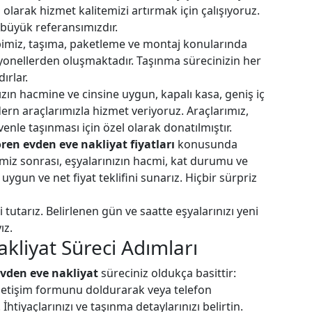
 olarak hizmet kalitemizi artırmak için çalışıyoruz.
büyük referansımızdır.
imiz, taşıma, paketleme ve montaj konularında
syonellerden oluşmaktadır. Taşınma sürecinizin her
ırlar.
ızın hacmine ve cinsine uygun, kapalı kasa, geniş iç
ern araçlarımızla hizmet veriyoruz. Araçlarımız,
nle taşınması için özel olarak donatılmıştır.
en evden eve nakliyat fiyatları
konusunda
miz sonrası, eşyalarınızın hacmi, kat durumu ve
ygun ve net fiyat teklifini sunarız. Hiçbir sürpriz
 tutarız. Belirlenen gün ve saatte eşyalarınızı yeni
ız.
liyat Süreci Adımları
vden eve nakliyat
süreciniz oldukça basittir:
iletişim formunu doldurarak veya telefon
htiyaçlarınızı ve taşınma detaylarınızı belirtin.