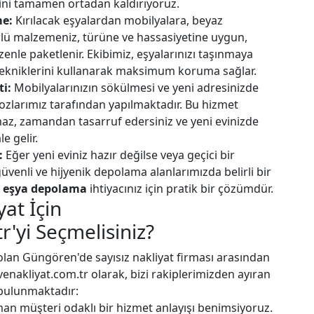
kini tamamen ortadan kaldırıyoruz.
me:
Kırılacak eşyalardan mobilyalara, beyaz
ürlü malzemeniz, türüne ve hassasiyetine uygun,
enle paketlenir. Ekibimiz, eşyalarınızı taşınmaya
tekniklerini kullanarak maksimum koruma sağlar.
i:
Mobilyalarınızın sökülmesi ve yeni adresinizde
zlarımız tarafından yapılmaktadır. Bu hizmet
maz, zamandan tasarruf edersiniz ve yeni evinizde
e gelir.
:
Eğer yeni eviniz hazır değilse veya geçici bir
güvenli ve hijyenik depolama alanlarımızda belirli bir
 eşya depolama
ihtiyacınız için pratik bir çözümdür.
at İçin
'yi Seçmelisiniz?
olan Güngören'de sayısız nakliyat firması arasından
nakliyat.com.tr olarak, bizi rakiplerimizden ayıran
z bulunmaktadır:
n müşteri odaklı bir hizmet anlayışı benimsiyoruz.