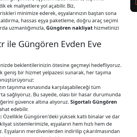
 ek maliyetlere yol açabilir. Biz,
riskleri minimize ederek, eşyalarınızın baştan sona
kaldırma, hassas eşya paketleme, doğru araç seçimi
arda uzmanlığımızla,
Güngören nakliyat
hizmetinizi
tr ile Güngören Evden Eve
nizde beklentilerinizin ötesine geçmeyi hedefliyoruz.
ik geniş bir hizmet yelpazesi sunarak, her taşıma
 dönüştürüyoruz:
zın taşınma esnasında karşılaşabileceği tüm
ta sağlıyoruz. Bu sayede, olası bir hasar durumunda
erini güvence altına alıyoruz.
Sigortalı Güngören
hat edebilir.
:
Özellikle Güngören'deki yüksek katlı binalar ve dar
akliyat sistemlerimizle, eşyaların hem hızlı hem de
z. Eşyaların merdivenlerden indirilip çıkarılmasından