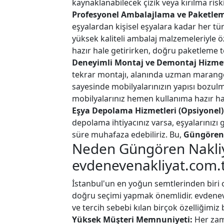
kaynaklanabilecek çizik veya kırılma ris
Profesyonel Ambalajlama ve Paketle
eşyalardan kişisel eşyalara kadar her t
yüksek kaliteli ambalaj malzemeleriyle öz
hazır hale getirirken, doğru paketleme 
Deneyimli Montaj ve Demontaj Hizmet
tekrar montajı, alanında uzman marango
sayesinde mobilyalarınızın yapısı bozul
mobilyalarınız hemen kullanıma hazır hal
Eşya Depolama Hizmetleri (Opsiyonel)
depolama ihtiyacınız varsa, eşyalarınızı 
süre muhafaza edebiliriz. Bu,
Güngören
Neden Güngören Nakliy
evdenevenakliyat.com.tr
İstanbul'un en yoğun semtlerinden biri 
doğru seçimi yapmak önemlidir. evdeneve
ve tercih sebebi kılan birçok özelliğimi
Yüksek Müşteri Memnuniyeti:
Her zama