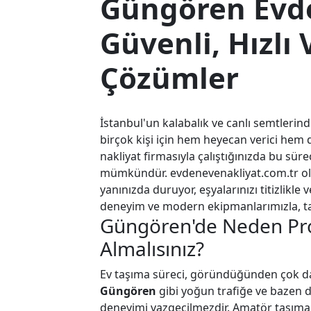
Güngören Evde
Güvenli, Hızlı
Çözümler
İstanbul'un kalabalık ve canlı semtlerin
birçok kişi için hem heyecan verici hem d
nakliyat firmasıyla çalıştığınızda bu sü
mümkündür. evdenevenakliyat.com.tr o
yanınızda duruyor, eşyalarınızı titizlikle 
deneyim ve modern ekipmanlarımızla, t
Güngören'de Neden Pro
Almalısınız?
Ev taşıma süreci, göründüğünden çok daha
Güngören
gibi yoğun trafiğe ve bazen d
deneyimi vazgeçilmezdir. Amatör taşımacı