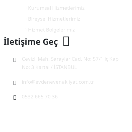
Kurumsal Hizmetlerimiz
Bireysel Hizmetlerimiz
Hizmet Bölgelerimiz
İletişime Geç
Cevizli Mah. Saraylar Cad. No: 57/1 iç Kapı
No: 3 Kartal / İSTANBUL
info@evdenevenakliyat.com.tr
0532 665 70 36