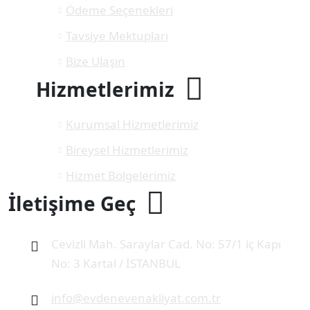
Ödeme Seçenekleri
Tavsiye Mektupları
Bize Ulaşın
Hizmetlerimiz
Kurumsal Hizmetlerimiz
Bireysel Hizmetlerimiz
Hizmet Bölgelerimiz
İletişime Geç
Cevizli Mah. Saraylar Cad. No: 57/1 iç Kapı
No: 3 Kartal / İSTANBUL
info@evdenevenakliyat.com.tr