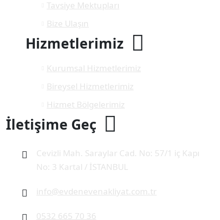
Tavsiye Mektupları
Bize Ulaşın
Hizmetlerimiz
Kurumsal Hizmetlerimiz
Bireysel Hizmetlerimiz
Hizmet Bölgelerimiz
İletişime Geç
Cevizli Mah. Saraylar Cad. No: 57/1 iç Kapı
No: 3 Kartal / İSTANBUL
info@evdenevenakliyat.com.tr
0532 665 70 36