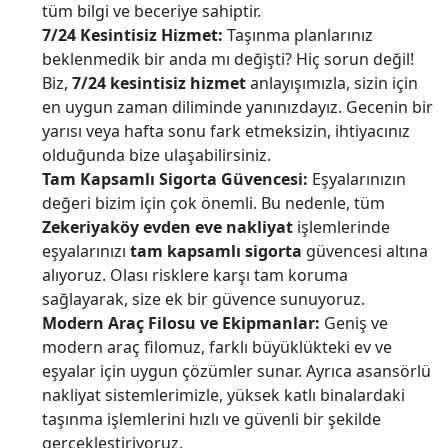
tüm bilgi ve beceriye sahiptir.
7/24 Kesintisiz Hizmet:
Taşınma planlarınız
beklenmedik bir anda mı değişti? Hiç sorun değil!
Biz,
7/24 kesintisiz hizmet
anlayışımızla, sizin için
en uygun zaman diliminde yanınızdayız. Gecenin bir
yarısı veya hafta sonu fark etmeksizin, ihtiyacınız
olduğunda bize ulaşabilirsiniz.
Tam Kapsamlı Sigorta Güvencesi:
Eşyalarınızın
değeri bizim için çok önemli. Bu nedenle, tüm
Zekeriyaköy evden eve nakliyat
işlemlerinde
eşyalarınızı
tam kapsamlı sigorta
güvencesi altına
alıyoruz. Olası risklere karşı tam koruma
sağlayarak, size ek bir güvence sunuyoruz.
Modern Araç Filosu ve Ekipmanlar:
Geniş ve
modern araç filomuz, farklı büyüklükteki ev ve
eşyalar için uygun çözümler sunar. Ayrıca asansörlü
nakliyat sistemlerimizle, yüksek katlı binalardaki
taşınma işlemlerini hızlı ve güvenli bir şekilde
gerçekleştiriyoruz.