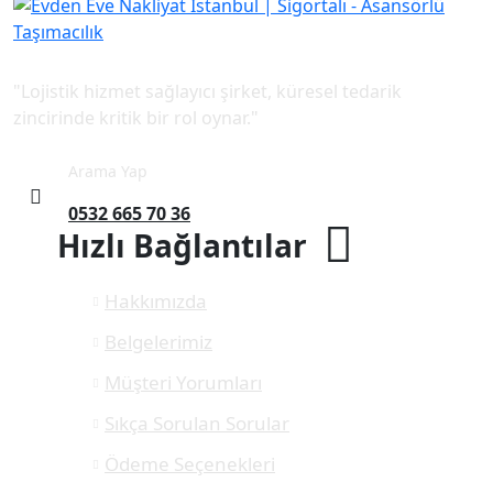
"Lojistik hizmet sağlayıcı şirket, küresel tedarik
zincirinde kritik bir rol oynar."
Arama Yap
0532 665 70 36
Hızlı Bağlantılar
Hakkımızda
Belgelerimiz
Müşteri Yorumları
Sıkça Sorulan Sorular
Ödeme Seçenekleri