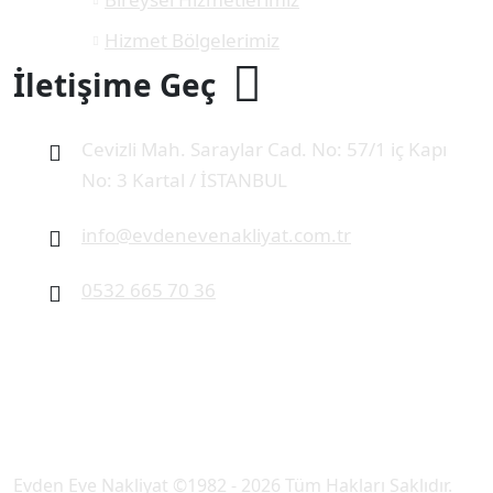
Hizmet Bölgelerimiz
İletişime Geç
Cevizli Mah. Saraylar Cad. No: 57/1 iç Kapı
No: 3 Kartal / İSTANBUL
info@evdenevenakliyat.com.tr
0532 665 70 36
Evden Eve Nakliyat ©1982 - 2026 Tüm Hakları Saklıdır.