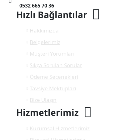
0532 665 70 36
Hızlı Bağlantılar
Hakkımızda
Belgelerimiz
Müşteri Yorumları
Sıkça Sorulan Sorular
Ödeme Seçenekleri
Tavsiye Mektupları
Bize Ulaşın
Hizmetlerimiz
Kurumsal Hizmetlerimiz
Bireysel Hizmetlerimiz