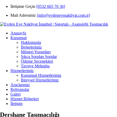
İletişime Geçin
[0532 665 70 36]
Mail Adresimiz
[info@evdenevenakliyat.com.tr]
Anasayfa
Kurumsal
Hakkımızda
Belgelerimiz
Müşteri Yorumları
Sıkça Sorulan Sorular
Ödeme Seçenekleri
Tavsiye Mektubu
Hizmetlerimiz
Kurumsal Hizmetlerimiz
Bireysel Hizmetlerimiz
Araçlarımız
Referanslar
Galeri
Hizmet Bölgeleri
İletişim
Dershane Taşımacılığı