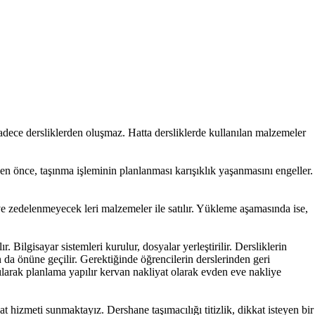
adece dersliklerden oluşmaz. Hatta dersliklerde kullanılan malzemeler
den önce, taşınma işleminin planlanması karışıklık yaşanmasını engeller.
 ve zedelenmeyecek leri malzemeler ile satılır. Yükleme aşamasında ise,
Bilgisayar sistemleri kurulur, dosyalar yerleştirilir. Dersliklerin
n da önüne geçilir. Gerektiğinde öğrencilerin derslerinden geri
pılarak planlama yapılır kervan nakliyat olarak evden eve nakliye
 hizmeti sunmaktayız. Dershane taşımacılığı titizlik, dikkat isteyen bir