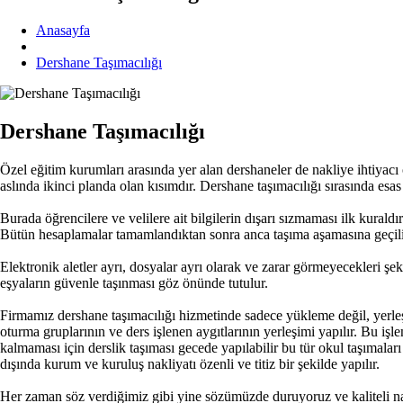
Anasayfa
Dershane Taşımacılığı
Dershane Taşımacılığı
Özel eğitim kurumları arasında yer alan dershaneler de nakliye ihtiyac
aslında ikinci planda olan kısımdır. Dershane taşımacılığı sırasında esas
Burada öğrencilere ve velilere ait bilgilerin dışarı sızmaması ilk kural
Bütün hesaplamalar tamamlandıktan sonra anca taşıma aşamasına geçilir.
Elektronik aletler ayrı, dosyalar ayrı olarak ve zarar görmeyecekleri şe
eşyaların güvenle taşınması göz önünde tutulur.
Firmamız dershane taşımacılığı hizmetinde sadece yükleme değil, yerleşti
oturma gruplarının ve ders işlenen aygıtlarının yerleşimi yapılır. Bu işl
kalmaması için derslik taşıması gecede yapılabilir bu tür okul taşımala
dışında kurum ve kuruluş nakliyatı özenli ve titiz bir şekilde yapılır.
Her zaman söz verdiğimiz gibi yine sözümüzde duruyoruz ve kaliteli nakl