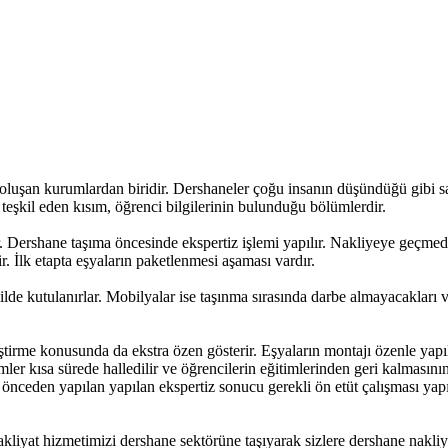
ı oluşan kurumlardan biridir. Dershaneler çoğu insanın düşündüğü gibi s
 teşkil eden kısım, öğrenci bilgilerinin bulunduğu bölümlerdir.
dır. Dershane taşıma öncesinde ekspertiz işlemi yapılır. Nakliyeye geçme
 İlk etapta eşyaların paketlenmesi aşaması vardır.
kilde kutulanırlar. Mobilyalar ise taşınma sırasında darbe almayacakları
rme konusunda da ekstra özen gösterir. Eşyaların montajı özenle yapılır. 
emler kısa sürede halledilir ve öğrencilerin eğitimlerinden geri kalmasını
rı önceden yapılan yapılan ekspertiz sonucu gerekli ön etüt çalışması ya
iyat hizmetimizi dershane sektörüne taşıyarak sizlere dershane nakliyat