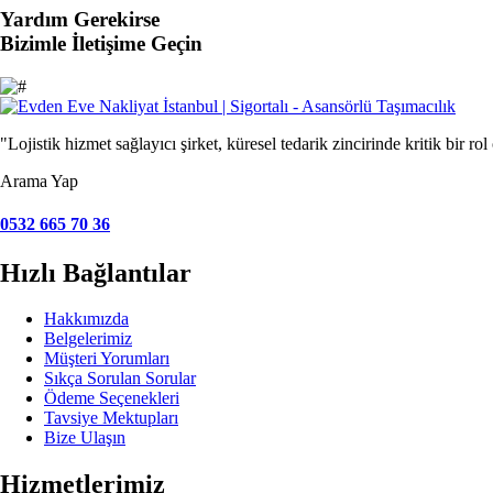
Yardım Gerekirse
Bizimle İletişime Geçin
"Lojistik hizmet sağlayıcı şirket, küresel tedarik zincirinde kritik bir rol
Arama Yap
0532 665 70 36
Hızlı Bağlantılar
Hakkımızda
Belgelerimiz
Müşteri Yorumları
Sıkça Sorulan Sorular
Ödeme Seçenekleri
Tavsiye Mektupları
Bize Ulaşın
Hizmetlerimiz