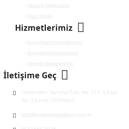
Tavsiye Mektupları
Bize Ulaşın
Hizmetlerimiz
Kurumsal Hizmetlerimiz
Bireysel Hizmetlerimiz
Hizmet Bölgelerimiz
İletişime Geç
Cevizli Mah. Saraylar Cad. No: 57/1 iç Kapı
No: 3 Kartal / İSTANBUL
info@evdenevenakliyat.com.tr
0532 665 70 36