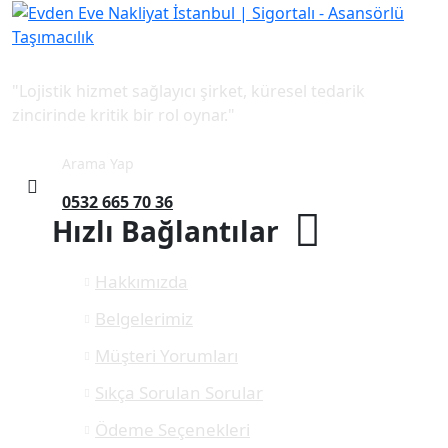
"Lojistik hizmet sağlayıcı şirket, küresel tedarik
zincirinde kritik bir rol oynar."
Arama Yap
0532 665 70 36
Hızlı Bağlantılar
Hakkımızda
Belgelerimiz
Müşteri Yorumları
Sıkça Sorulan Sorular
Ödeme Seçenekleri