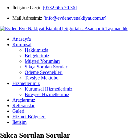
İletişime Geçin
[0532 665 70 36]
Mail Adresimiz
[info@evdenevenakliyat.com.tr]
Anasayfa
Kurumsal
Hakkımızda
Belgelerimiz
Müşteri Yorumları
Sıkça Sorulan Sorular
Ödeme Seçenekleri
Tavsiye Mektubu
Hizmetlerimiz
Kurumsal Hizmetlerimiz
Bireysel Hizmetlerimiz
Araçlarımız
Referanslar
Galeri
Hizmet Bölgeleri
İletişim
Sıkça Sorulan Sorular