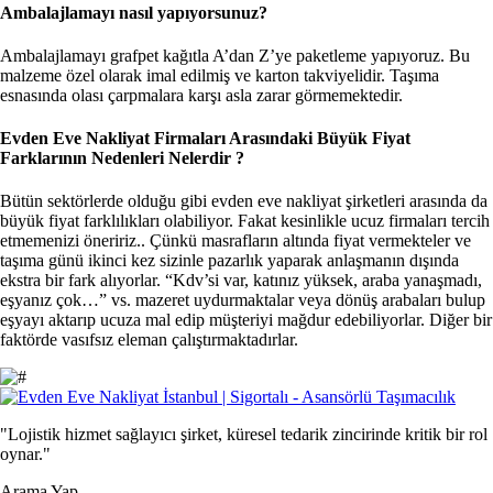
Ambalajlamayı nasıl yapıyorsunuz?
Ambalajlamayı grafpet kağıtla A’dan Z’ye paketleme yapıyoruz. Bu
malzeme özel olarak imal edilmiş ve karton takviyelidir. Taşıma
esnasında olası çarpmalara karşı asla zarar görmemektedir.
Evden Eve Nakliyat Firmaları Arasındaki Büyük Fiyat
Farklarının Nedenleri Nelerdir ?
Bütün sektörlerde olduğu gibi evden eve nakliyat şirketleri arasında da
büyük fiyat farklılıkları olabiliyor. Fakat kesinlikle ucuz firmaları tercih
etmemenizi öneririz.. Çünkü masrafların altında fiyat vermekteler ve
taşıma günü ikinci kez sizinle pazarlık yaparak anlaşmanın dışında
ekstra bir fark alıyorlar. “Kdv’si var, katınız yüksek, araba yanaşmadı,
eşyanız çok…” vs. mazeret uydurmaktalar veya dönüş arabaları bulup
eşyayı aktarıp ucuza mal edip müşteriyi mağdur edebiliyorlar. Diğer bir
faktörde vasıfsız eleman çalıştırmaktadırlar.
"Lojistik hizmet sağlayıcı şirket, küresel tedarik zincirinde kritik bir rol
oynar."
Arama Yap